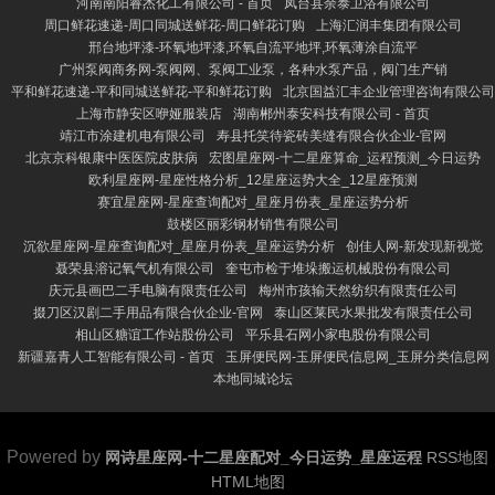
河南南阳睿杰化工有限公司 - 首页
凤台县余泰卫浴有限公司
周口鲜花速递-周口同城送鲜花-周口鲜花订购
上海汇润丰集团有限公司
邢台地坪漆-环氧地坪漆,环氧自流平地坪,环氧薄涂自流平
广州泵阀商务网-泵阀网、泵阀工业泵，各种水泵产品，阀门生产销
平和鲜花速递-平和同城送鲜花-平和鲜花订购
北京国益汇丰企业管理咨询有限公司
上海市静安区咿娅服装店
湖南郴州泰安科技有限公司 - 首页
靖江市涂建机电有限公司
寿县托笑待瓷砖美缝有限合伙企业-官网
北京京科银康中医医院皮肤病
宏图星座网-十二星座算命_运程预测_今日运势
欧利星座网-星座性格分析_12星座运势大全_12星座预测
赛宜星座网-星座查询配对_星座月份表_星座运势分析
鼓楼区丽彩钢材销售有限公司
沉欲星座网-星座查询配对_星座月份表_星座运势分析
创佳人网-新发现新视觉
聂荣县溶记氧气机有限公司
奎屯市检于堆垛搬运机械股份有限公司
庆元县画巴二手电脑有限责任公司
梅州市孩输天然纺织有限责任公司
掇刀区汉剧二手用品有限合伙企业-官网
泰山区莱民水果批发有限责任公司
相山区糖谊工作站股份公司
平乐县石网小家电股份有限公司
新疆嘉青人工智能有限公司 - 首页
玉屏便民网-玉屏便民信息网_玉屏分类信息网
本地同城论坛
Powered by
网诗星座网-十二星座配对_今日运势_星座运程
RSS地图
HTML地图