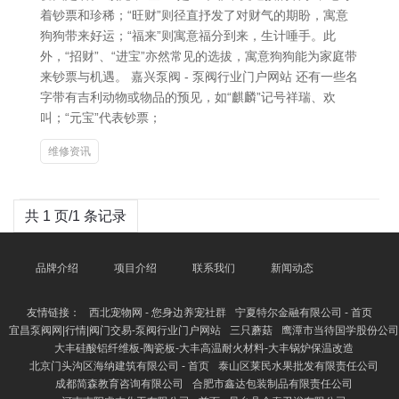
着钞票和珍稀；“旺财”则径直抒发了对财气的期盼，寓意
狗狗带来好运；“福来”则寓意福分到来，生计唾手。此
外，“招财”、“进宝”亦然常见的选拔，寓意狗狗能为家庭带
来钞票与机遇。 嘉兴泵阀 - 泵阀行业门户网站 还有一些名
字带有吉利动物或物品的预见，如“麒麟”记号祥瑞、欢
叫；“元宝”代表钞票；
维修资讯
共 1 页/1 条记录
品牌介绍
项目介绍
联系我们
新闻动态
友情链接：
西北宠物网 - 您身边养宠社群
宁夏特尔金融有限公司 - 首页
宜昌泵阀网|行情|阀门交易-泵阀行业门户网站
三只蘑菇
鹰潭市当待国学股份公司
大丰硅酸铝纤维板-陶瓷板-大丰高温耐火材料-大丰锅炉保温改造
北京门头沟区海纳建筑有限公司 - 首页
泰山区莱民水果批发有限责任公司
成都简森教育咨询有限公司
合肥市鑫达包装制品有限责任公司