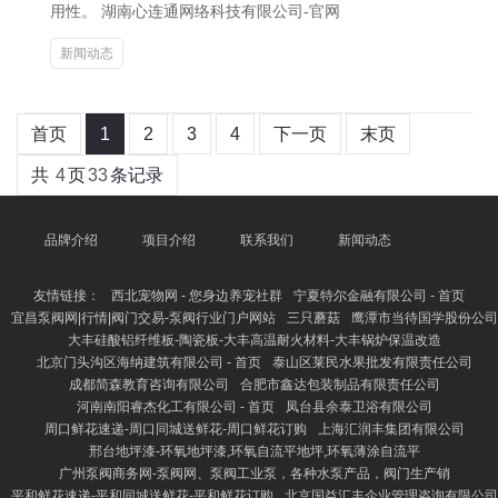
用性。 湖南心连通网络科技有限公司-官网
新闻动态
首页
1
2
3
4
下一页
末页
共
4
页
33
条记录
品牌介绍
项目介绍
联系我们
新闻动态
友情链接：
西北宠物网 - 您身边养宠社群
宁夏特尔金融有限公司 - 首页
宜昌泵阀网|行情|阀门交易-泵阀行业门户网站
三只蘑菇
鹰潭市当待国学股份公司
大丰硅酸铝纤维板-陶瓷板-大丰高温耐火材料-大丰锅炉保温改造
北京门头沟区海纳建筑有限公司 - 首页
泰山区莱民水果批发有限责任公司
成都简森教育咨询有限公司
合肥市鑫达包装制品有限责任公司
河南南阳睿杰化工有限公司 - 首页
凤台县余泰卫浴有限公司
周口鲜花速递-周口同城送鲜花-周口鲜花订购
上海汇润丰集团有限公司
邢台地坪漆-环氧地坪漆,环氧自流平地坪,环氧薄涂自流平
广州泵阀商务网-泵阀网、泵阀工业泵，各种水泵产品，阀门生产销
平和鲜花速递-平和同城送鲜花-平和鲜花订购
北京国益汇丰企业管理咨询有限公司