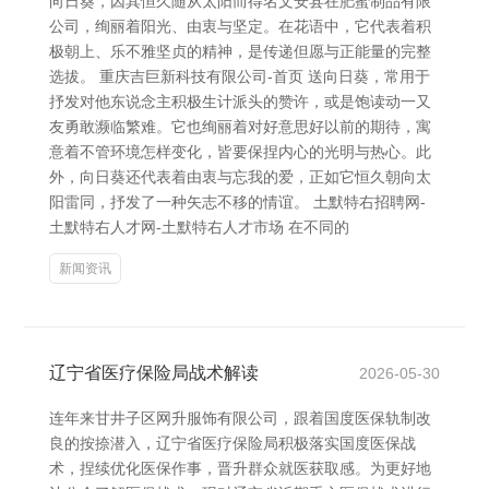
向日葵，因其恒久随从太阳而得名文安县在肥蜜制品有限
公司，绚丽着阳光、由衷与坚定。在花语中，它代表着积
极朝上、乐不雅坚贞的精神，是传递但愿与正能量的完整
选拔。 重庆吉巨新科技有限公司-首页 送向日葵，常用于
抒发对他东说念主积极生计派头的赞许，或是饱读动一又
友勇敢濒临繁难。它也绚丽着对好意思好以前的期待，寓
意着不管环境怎样变化，皆要保捏内心的光明与热心。此
外，向日葵还代表着由衷与忘我的爱，正如它恒久朝向太
阳雷同，抒发了一种矢志不移的情谊。 土默特右招聘网-
土默特右人才网-土默特右人才市场 在不同的
新闻资讯
辽宁省医疗保险局战术解读
2026-05-30
连年来甘井子区网升服饰有限公司，跟着国度医保轨制改
良的按捺潜入，辽宁省医疗保险局积极落实国度医保战
术，捏续优化医保作事，晋升群众就医获取感。为更好地