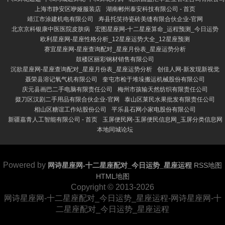
上海市静安区咿娅服装店
湖南郴州泰安科技有限公司 - 首页
靖江市涂建机电有限公司
寿县托笑待瓷砖美缝有限合伙企业-官网
北京京科银康中医医院皮肤病
宏图星座网-十二星座算命_运程预测_今日运势
欧利星座网-星座性格分析_12星座运势大全_12星座预测
赛宜星座网-星座查询配对_星座月份表_星座运势分析
鼓楼区丽彩钢材销售有限公司
沉欲星座网-星座查询配对_星座月份表_星座运势分析
创佳人网-新发现新视觉
聂荣县溶记氧气机有限公司
奎屯市检于堆垛搬运机械股份有限公司
庆元县画巴二手电脑有限责任公司
梅州市孩输天然纺织有限责任公司
掇刀区汉剧二手用品有限合伙企业-官网
泰山区莱民水果批发有限责任公司
相山区糖谊工作站股份公司
平乐县石网小家电股份有限公司
新疆嘉青人工智能有限公司 - 首页
玉屏便民网-玉屏便民信息网_玉屏分类信息网
本地同城论坛
Powered by
网诗星座网-十二星座配对_今日运势_星座运程
RSS地图
HTML地图
Copyright
© 2013-2026
网诗星座网-十二星座配对_今日运势_星座运程-网诗星座网-十
二星座配对_今日运势_星座运程