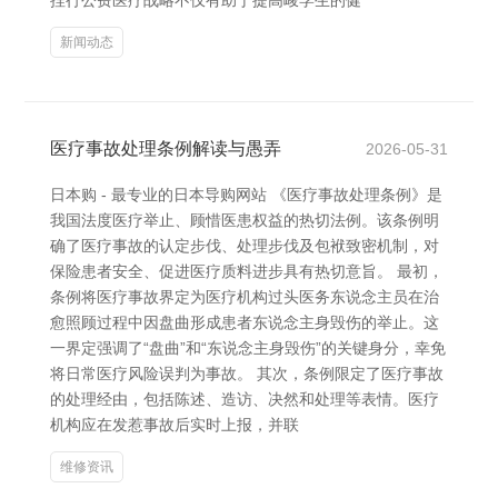
捏行公费医疗战略不仅有助于提高峻学生的健
新闻动态
医疗事故处理条例解读与愚弄
2026-05-31
日本购 - 最专业的日本导购网站 《医疗事故处理条例》是
我国法度医疗举止、顾惜医患权益的热切法例。该条例明
确了医疗事故的认定步伐、处理步伐及包袱致密机制，对
保险患者安全、促进医疗质料进步具有热切意旨。 最初，
条例将医疗事故界定为医疗机构过头医务东说念主员在治
愈照顾过程中因盘曲形成患者东说念主身毁伤的举止。这
一界定强调了“盘曲”和“东说念主身毁伤”的关键身分，幸免
将日常医疗风险误判为事故。 其次，条例限定了医疗事故
的处理经由，包括陈述、造访、决然和处理等表情。医疗
机构应在发惹事故后实时上报，并联
维修资讯