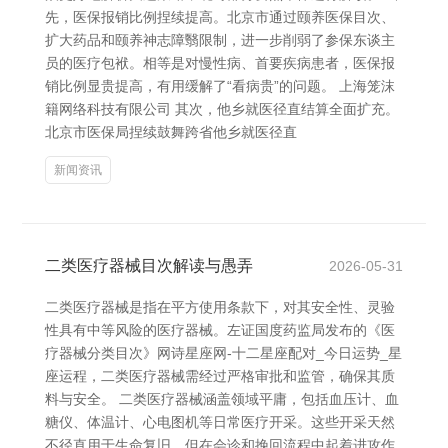
先，医保报销比例捏续提高。北京市通过颐养医保目次、
扩大药品和颐养神志障翳限制，进一步削弱了参保东谈主
员的医疗包袱。相等是对慢性病、首要疾病患者，医保报
销比例显贵提高，有用缓解了“看病贵”的问题。 上海笼沫
籍网络科技有限公司 其次，他乡就医径直结算全面扩充。
北京市医保局捏续鼓舞跨省他乡就医径直
新闻资讯
二类医疗器械目次解读与愚弄
2026-05-31
二类医疗器械是指在平方使用条款下，对其安全性、灵验
性具有中等风险的医疗器械。左证国度药监局发布的《医
疗器械分类目次》网诗星座网-十二星座配对_今日运势_星
座运程，二类医疗器械需经过严格审批和监管，确保其质
料与安全。 二类医疗器械涵盖领域平庸，包括血压计、血
糖仪、体温计、心电图机等日常医疗开采。这些开采天然
不径直用于生命复旧，但在会诊和挽回流程中起着进攻作