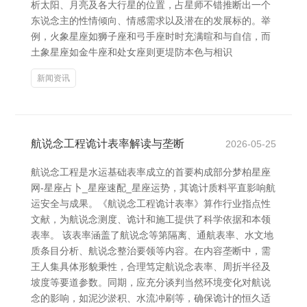
析太阳、月亮及各大行星的位置，占星师不错推断出一个
东说念主的性情倾向、情感需求以及潜在的发展标的。举
例，火象星座如狮子座和弓手座时时充满暄和与自信，而
土象星座如金牛座和处女座则更堤防本色与相识
新闻资讯
航说念工程诡计表率解读与垄断
2026-05-25
航说念工程是水运基础表率成立的首要构成部分梦柏星座
网-星座占卜_星座速配_星座运势，其诡计质料平直影响航
运安全与成果。《航说念工程诡计表率》算作行业指点性
文献，为航说念测度、诡计和施工提供了科学依据和本领
表率。 该表率涵盖了航说念等第隔离、通航表率、水文地
质条目分析、航说念整治要领等内容。在内容垄断中，需
王人集具体形貌秉性，合理笃定航说念表率、周折半径及
坡度等要道参数。同期，应充分谈判当然环境变化对航说
念的影响，如泥沙淤积、水流冲刷等，确保诡计的恒久适