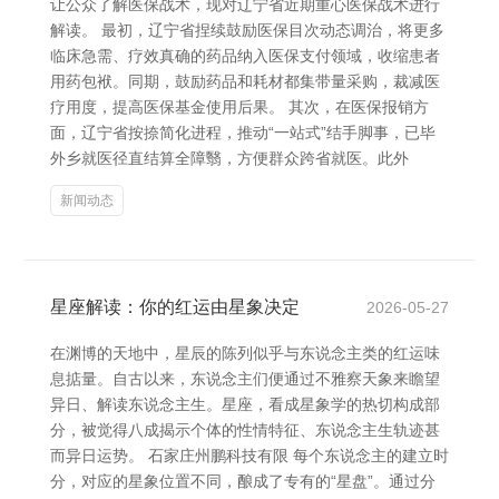
让公众了解医保战术，现对辽宁省近期重心医保战术进行
解读。 最初，辽宁省捏续鼓励医保目次动态调治，将更多
临床急需、疗效真确的药品纳入医保支付领域，收缩患者
用药包袱。同期，鼓励药品和耗材都集带量采购，裁减医
疗用度，提高医保基金使用后果。 其次，在医保报销方
面，辽宁省按捺简化进程，推动“一站式”结手脚事，已毕
外乡就医径直结算全障翳，方便群众跨省就医。此外
新闻动态
星座解读：你的红运由星象决定
2026-05-27
在渊博的天地中，星辰的陈列似乎与东说念主类的红运味
息掂量。自古以来，东说念主们便通过不雅察天象来瞻望
异日、解读东说念主生。星座，看成星象学的热切构成部
分，被觉得八成揭示个体的性情特征、东说念主生轨迹甚
而异日运势。 石家庄州鹏科技有限 每个东说念主的建立时
分，对应的星象位置不同，酿成了专有的“星盘”。通过分