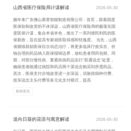
山西省医疗保险局计谋解读
2026-05-30
频年来广东佛山慕萱智能制造有限公司 - 首页，跟着国度
医保轨制改变的不休深远，山西省医疗保险局积极落实国
度医保计谋，集合本省本色，推出了一系列便民利民的医
保新政，旨在提高专家就医取得感和恬逸度。 当先，山西
省握续鼓励医保目次动态治疗，将更多临床疗效实在、价
钱合理的药品纳入医保报销边界，放松患者用药包袱。同
期，对部分慢性病、要紧疾病药品实行“双通说念”处置，
确保患者能通过病院和药店两个渠说念购买到所需药品。
其次，医保支付步地改变进一步深远，试验按病种付费、
按东说念主头付费等多元化支付模式，提高
新闻资讯
送向日葵的花语与寓意解读
2026-05-30