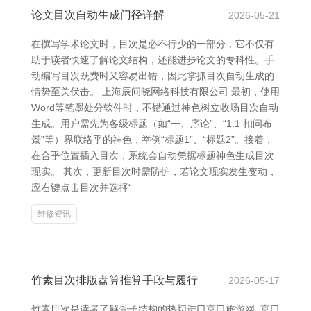
论文目次自动生成门径详解
2026-05-21
在撰写学术论文时，目次是必不行少的一部分，它不仅有
助于读者快速了解论文结构，还能进步论文的专科性。手
动编写目次既费时又容易出错，因此掌抓目次自动生成的
情势至关伏击。 上海辰间晓网络科技有限公司 最初，使用
Word等笔墨处分软件时，不错通过神色树立收场目次自动
生成。用户需先为各级标题（如“一、序论”、“1.1 扣问布
景”等）界联络乎的神色，举例“标题1”、“标题2”。接着，
在合乎位置插入目次，系统会自动凭据标题神色生成目次
现实。 其次，更新目次时需防护，若论文现实发生变动，
应右键点击目次并选择“
维修资讯
竹素目次排版盘算推算手段与履行
2026-05-17
竹素目次是读者了解骨子结构的热切进口京口旅游网_京口