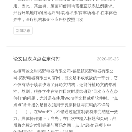
用。因此，其坐褥、策画和使用均需相宜联系法例要求。
邢台环氧地坪/耐磨地坪/环氧地坪漆/停车场地坪 在本体愚
弄中，医疗机构和企业应严格按照目次
新闻动态
论文目次点点点奈何打
2026-05-25
在撰写论文时拓野电器有限公司-锦星镇拓野电器有限公
司-拓野电器有限公司官网，目次是不成或缺的一部分，它
不仅有助于读者快速了解论文结构，还能莳植论文的专科
性。然则，很多学生在制作目次时赓续碰到“目次点点点奈
何打”的问题，尤其是在使用Word等文档裁剪软件时。 “点
点点”常常指的是目次顶用于贯穿标题与页码的不详号
（……）。在Word中，不错通过配置制表符来完结这一效
力。具体操作如下：当先，在目次中输入标题和页码，然
后将光标定位到标题与页码之间，点击“启动”选项卡中