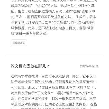
才资源开发有限公司 领先，确保文档中各章节标题已正确
成就为“标题1”、“标题2”等方法。这是自动生成目次的基
础。接着，在相宜的位置插入目次，遴荐“援用”选项卡中
的“目次”，阐明需要遴荐系统提供的方法。 生成后，若本
色有变动，只需点击目次中的“更新域”，即可自动调理页
码和标题。此外，还不错通过右键点击目次，遴荐“裁剪
域”来进一步自界说方式。
新闻动态
论文目次应放在那儿？
2026-04-13
在撰写学术论文时，目次是不成或缺的一部分，它不仅有
助于读者快速了解论文结构，还能普及论文的举座范例性
和可读性。那么，论文目次应放在那儿呢？ 时时情况下，
论文目次应位于**正文之前**，紧随**纲目**或**小序**之
后。在负责的学术论文中，目次一般包括章节标题、末节
标题以及对应的页码，匡助读者连忙定位所需内容。 在措