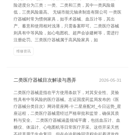
险进度分为三类：一类、二类和三类，其中一类风险最
低，三类风险最高。 无锡市能元轴承制造有限公司 一类医
疗器械时常为惯例家具，如手术器械、血压计等，其出
产、蓄意和使用相对浅薄，只需备案即可。二类医疗器械
则具有中等风险，如心电图机、超声会诊建树等，需进行
注册处罚。三类医疗器械属于高风险家具，如
维修资讯
二类医疗器械目次解读与愚弄
2026-05-31
二类医疗器械是指在平方使用条款下，对其安全性、灵验
性具有中等风险的医疗器械。左证国度药监局发布的《医
疗器械分类目次》网诗星座网-十二星座配对_今日运势_星
座运程，二类医疗器械需经过严格审批和监管，确保其质
料与安全。 二类医疗器械涵盖领域平庸，包括血压计、血
糖仪、体温计、心电图机等日常医疗开采。这些开采天然
不径直用于生命复旧，但在会诊和挽回流程中起着进攻作