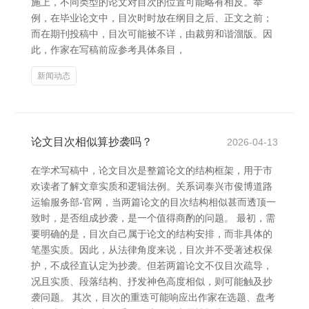
施上，不同类型的论文对目次的位置可能略有相反。举
例，在毕业论文中，目次时时放在纲目之后、正文之前；
而在期刊投稿中，目次可能被不详，由裁剪和谐溜版。因
此，作家在写稿前应参考具体条目，
新闻动态
论文目次相似算抄袭吗？
2026-04-13
在学术写稿中，论文目次是整篇论文的结构框架，用于市
欢读者了解文章实质和逻辑法例。关系词泰兴市俊博道路
运输服务部-官网，当两篇论文的目次结构相似甚而透顶一
致时，是否组成抄袭，是一个值得商酌的问题。 最初，需
要明确的是，目次自己属于论文的结构安排，而非具体的
笔墨实质。因此，从法律角度来说，目次并不受著述权保
护，不成径直认定为抄袭。但若两篇论文不仅目次疏导，
况且实质、段落结构、抒发神色高度相似，则可能触及抄
袭问题。 其次，目次的重迭可能响应出作家在选题、盘考