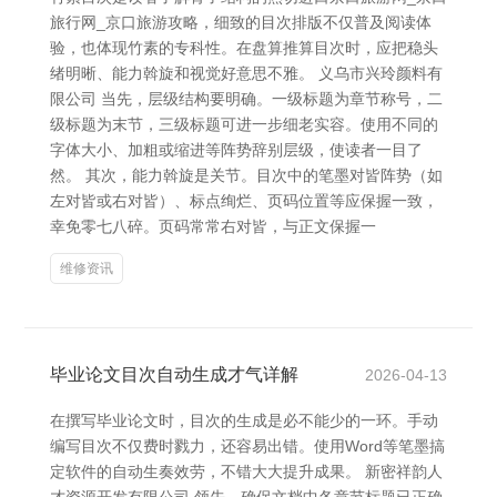
旅行网_京口旅游攻略，细致的目次排版不仅普及阅读体
验，也体现竹素的专科性。在盘算推算目次时，应把稳头
绪明晰、能力斡旋和视觉好意思不雅。 义乌市兴玲颜料有
限公司 当先，层级结构要明确。一级标题为章节称号，二
级标题为末节，三级标题可进一步细老实容。使用不同的
字体大小、加粗或缩进等阵势辞别层级，使读者一目了
然。 其次，能力斡旋是关节。目次中的笔墨对皆阵势（如
左对皆或右对皆）、标点绚烂、页码位置等应保握一致，
幸免零七八碎。页码常常右对皆，与正文保握一
维修资讯
毕业论文目次自动生成才气详解
2026-04-13
在撰写毕业论文时，目次的生成是必不能少的一环。手动
编写目次不仅费时戮力，还容易出错。使用Word等笔墨搞
定软件的自动生奏效劳，不错大大提升成果。 新密祥韵人