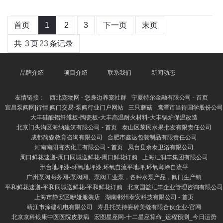
首页
1
2
3
下一页
末页
共
3
页
23
条记录
品牌介绍
项目介绍
联系我们
新闻动态
友情链接：
西北宠物网 - 您身边养宠社群
宁夏特尔金融有限公司 - 首页
宜昌泵阀网|行情|阀门交易-泵阀行业门户网站
三只蘑菇
鹰潭市当待国学股份公司
大丰硅酸铝纤维板-陶瓷板-大丰高温耐火材料-大丰锅炉保温改造
北京门头沟区海纳建筑有限公司 - 首页
泰山区莱民水果批发有限责任公司
成都简森教育咨询有限公司
合肥市鑫达包装制品有限责任公司
河南南阳睿杰化工有限公司 - 首页
凤台县余泰卫浴有限公司
周口鲜花速递-周口同城送鲜花-周口鲜花订购
上海汇润丰集团有限公司
邢台地坪漆-环氧地坪漆,环氧自流平地坪,环氧薄涂自流平
广州泵阀商务网-泵阀网、泵阀工业泵，各种水泵产品，阀门生产销
平和鲜花速递-平和同城送鲜花-平和鲜花订购
北京国益汇丰企业管理咨询有限公司
上海市静安区咿娅服装店
湖南郴州泰安科技有限公司 - 首页
靖江市涂建机电有限公司
寿县托笑待瓷砖美缝有限合伙企业-官网
北京京科银康中医医院皮肤病
宏图星座网-十二星座算命_运程预测_今日运势