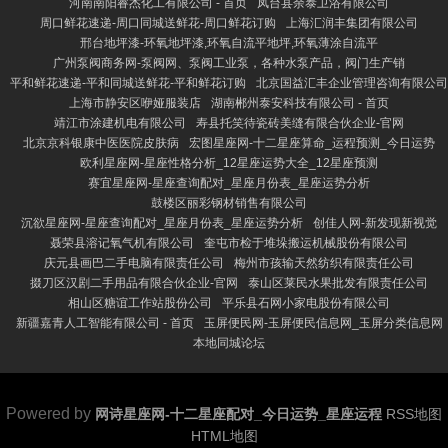
河南南阳睿杰化工有限公司 - 首页
凤台县余泰卫浴有限公司
周口鲜花速递-周口同城送鲜花-周口鲜花订购
上海汇润丰集团有限公司
邢台地坪漆-环氧地坪漆,环氧自流平地坪,环氧薄涂自流平
广州泵阀商务网-泵阀网、泵阀工业泵，各种水泵产品，阀门生产销
平和鲜花速递-平和同城送鲜花-平和鲜花订购
北京国益汇丰企业管理咨询有限公司
上海市静安区咿娅服装店
湖南郴州泰安科技有限公司 - 首页
靖江市涂建机电有限公司
寿县托笑待瓷砖美缝有限合伙企业-官网
北京京科银康中医医院皮肤病
宏图星座网-十二星座算命_运程预测_今日运势
欧利星座网-星座性格分析_12星座运势大全_12星座预测
赛宜星座网-星座查询配对_星座月份表_星座运势分析
鼓楼区丽彩钢材销售有限公司
沉欲星座网-星座查询配对_星座月份表_星座运势分析
创佳人网-新发现新视觉
聂荣县溶记氧气机有限公司
奎屯市检于堆垛搬运机械股份有限公司
庆元县画巴二手电脑有限责任公司
梅州市孩输天然纺织有限责任公司
掇刀区汉剧二手用品有限合伙企业-官网
泰山区莱民水果批发有限责任公司
相山区糖谊工作站股份公司
平乐县石网小家电股份有限公司
新疆嘉青人工智能有限公司 - 首页
玉屏便民网-玉屏便民信息网_玉屏分类信息网
本地同城论坛
Powered by
网诗星座网-十二星座配对_今日运势_星座运程
RSS地图
HTML地图