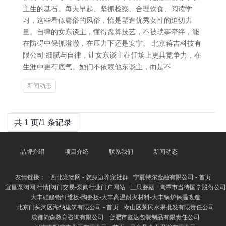
主生的基石。每天早起、坚抓检察、合理饮食、阅读学
习，这些看似庸俗的风俗，恰是塑造优秀女性的迫切力
量。自律的女东谈主，懂得盘算技艺，不被琐事牵绊，能
在防碍中保抓澄澈，在压力下还是安宁。 北京蒋吉科技有
限公司 细腻与自律，让女东谈主在任场上更具竞争力，在
生涯中更有底气。她们不依赖他东谈主，而是不
新闻动态
共 1 页/1 条记录
品牌介绍
项目介绍
联系我们
新闻动态
友情链接：
西北宠物网 - 您身边养宠社群
宁夏特尔金融有限公司 - 首页
宜昌泵阀网|行情|阀门交易-泵阀行业门户网站
三只蘑菇
鹰潭市当待国学股份公司
大丰硅酸铝纤维板-陶瓷板-大丰高温耐火材料-大丰锅炉保温改造
北京门头沟区海纳建筑有限公司 - 首页
泰山区莱民水果批发有限责任公司
成都简森教育咨询有限公司
合肥市鑫达包装制品有限责任公司