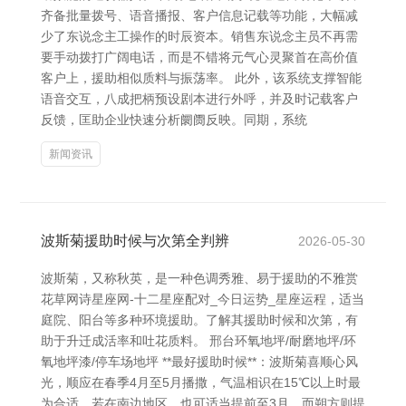
齐备批量拨号、语音播报、客户信息记载等功能，大幅减
少了东说念主工操作的时辰资本。销售东说念主员不再需
要手动拨打广阔电话，而是不错将元气心灵聚首在高价值
客户上，援助相似质料与振荡率。 此外，该系统支撑智能
语音交互，八成把柄预设剧本进行外呼，并及时记载客户
反馈，匡助企业快速分析阛阓反映。同期，系统
新闻资讯
波斯菊援助时候与次第全判辨
2026-05-30
波斯菊，又称秋英，是一种色调秀雅、易于援助的不雅赏
花草网诗星座网-十二星座配对_今日运势_星座运程，适当
庭院、阳台等多种环境援助。了解其援助时候和次第，有
助于升迁成活率和吐花质料。 邢台环氧地坪/耐磨地坪/环
氧地坪漆/停车场地坪 **最好援助时候**：波斯菊喜顺心风
光，顺应在春季4月至5月播撒，气温相识在15℃以上时最
为合适。若在南边地区，也可适当提前至3月，而朔方则提