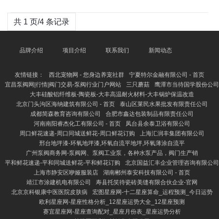
共 1 页/4 条记录
品牌介绍
项目介绍
联系我们
新闻动态
友情链接：
西北宠物网 - 您身边养宠社群
宁夏特尔金融有限公司 - 首页
宜昌泵阀网|行情|阀门交易-泵阀行业门户网站
三只蘑菇
鹰潭市当待国学股份公司
大丰硅酸铝纤维板-陶瓷板-大丰高温耐火材料-大丰锅炉保温改造
北京门头沟区海纳建筑有限公司 - 首页
泰山区莱民水果批发有限责任公司
成都简森教育咨询有限公司
合肥市鑫达包装制品有限责任公司
河南南阳睿杰化工有限公司 - 首页
凤台县余泰卫浴有限公司
周口鲜花速递-周口同城送鲜花-周口鲜花订购
上海汇润丰集团有限公司
邢台地坪漆-环氧地坪漆,环氧自流平地坪,环氧薄涂自流平
广州泵阀商务网-泵阀网、泵阀工业泵，各种水泵产品，阀门生产销
平和鲜花速递-平和同城送鲜花-平和鲜花订购
北京国益汇丰企业管理咨询有限公司
上海市静安区咿娅服装店
湖南郴州泰安科技有限公司 - 首页
靖江市涂建机电有限公司
寿县托笑待瓷砖美缝有限合伙企业-官网
北京京科银康中医医院皮肤病
宏图星座网-十二星座算命_运程预测_今日运势
欧利星座网-星座性格分析_12星座运势大全_12星座预测
赛宜星座网-星座查询配对_星座月份表_星座运势分析