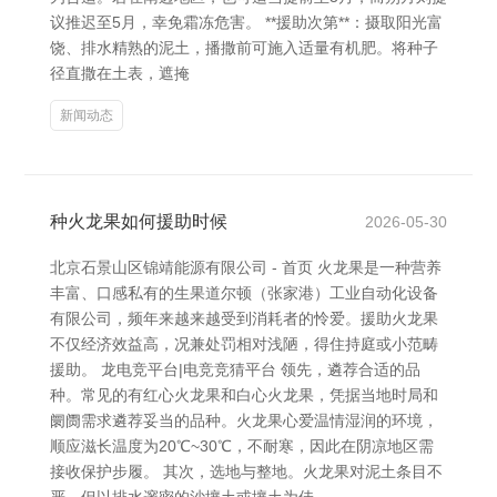
议推迟至5月，幸免霜冻危害。 **援助次第**：摄取阳光富
饶、排水精熟的泥土，播撒前可施入适量有机肥。将种子
径直撒在土表，遮掩
新闻动态
种火龙果如何援助时候
2026-05-30
北京石景山区锦靖能源有限公司 - 首页 火龙果是一种营养
丰富、口感私有的生果道尔顿（张家港）工业自动化设备
有限公司，频年来越来越受到消耗者的怜爱。援助火龙果
不仅经济效益高，况兼处罚相对浅陋，得住持庭或小范畴
援助。 龙电竞平台|电竞竞猜平台 领先，遴荐合适的品
种。常见的有红心火龙果和白心火龙果，凭据当地时局和
阛阓需求遴荐妥当的品种。火龙果心爱温情湿润的环境，
顺应滋长温度为20℃~30℃，不耐寒，因此在阴凉地区需
接收保护步履。 其次，选地与整地。火龙果对泥土条目不