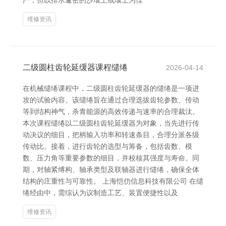
严，但以排水邃密的沙壤土或壤土为佳
维修资讯
二级圆柱齿轮延缓器课程缱绻
2026-04-14
在机械缱绻课程中，二级圆柱齿轮延缓器的缱绻是一项进
攻的试验内容。该缱绻旨在通过合理选拔齿轮参数、传动
等到结构神气，杀青能源的高效传递与速率的合理裁汰。
本次课程缱绻以二级圆柱齿轮延缓器为对象，当先进行传
动决议的细目，把柄输入功率和转速条目，合理分派各级
传动比。接着，进行齿轮的选型与筹备，包括齿数、模
数、压力角等重要参数的细目，并校核其强度与寿命。同
期，对轴紧缚构、轴承类型及联轴器进行缱绻，确保全体
结构的庄重性与可靠性。 上海恺仂信息科技有限公司 在缱
绻经由中，需综认为议制造工艺、装置便捷性以及
维修资讯