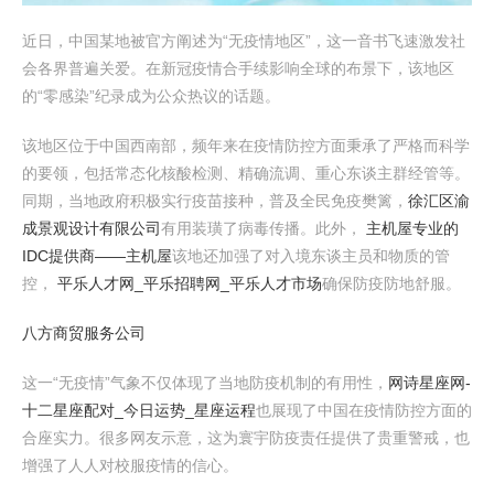
近日，中国某地被官方阐述为“无疫情地区”，这一音书飞速激发社
会各界普遍关爱。在新冠疫情合手续影响全球的布景下，该地区
的“零感染”纪录成为公众热议的话题。
该地区位于中国西南部，频年来在疫情防控方面秉承了严格而科学
的要领，包括常态化核酸检测、精确流调、重心东谈主群经管等。
同期，当地政府积极实行疫苗接种，普及全民免疫樊篱，
徐汇区渝
成景观设计有限公司
有用装璜了病毒传播。此外，
主机屋专业的
IDC提供商――主机屋
该地还加强了对入境东谈主员和物质的管
控，
平乐人才网_平乐招聘网_平乐人才市场
确保防疫防地舒服。
八方商贸服务公司
这一“无疫情”气象不仅体现了当地防疫机制的有用性，
网诗星座网-
十二星座配对_今日运势_星座运程
也展现了中国在疫情防控方面的
合座实力。很多网友示意，这为寰宇防疫责任提供了贵重警戒，也
增强了人人对校服疫情的信心。