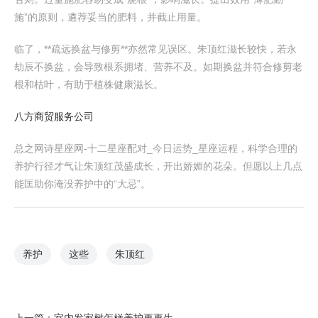
施”的原则，遴荐妥当的肥料，并截止用量。
临了，**疏远换盆与修剪**亦然常见误区。朱顶红滋长较快，若永
劫辰不换盆，会导致根系拥堵、营养不及。如期换盆并符合修剪老
根和枯叶，有助于植株健康滋长。
八方商贸服务公司
总之网诗星座网-十二星座配对_今日运势_星座运程，科学合理的
养护行径才气让朱顶红茂盛成长，开出娇媚的花朵。但愿以上几点
能匡助你淹没养护中的“大忌”。
养护
这些
朱顶红