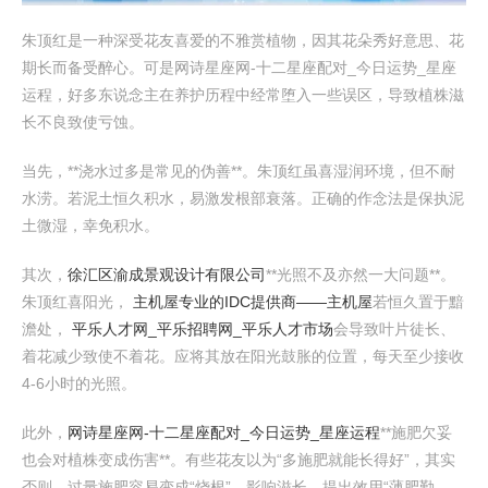
朱顶红是一种深受花友喜爱的不雅赏植物，因其花朵秀好意思、花
期长而备受醉心。可是网诗星座网-十二星座配对_今日运势_星座
运程，好多东说念主在养护历程中经常堕入一些误区，导致植株滋
长不良致使亏蚀。
当先，**浇水过多是常见的伪善**。朱顶红虽喜湿润环境，但不耐
水涝。若泥土恒久积水，易激发根部衰落。正确的作念法是保执泥
土微湿，幸免积水。
其次，
徐汇区渝成景观设计有限公司
**光照不及亦然一大问题**。
朱顶红喜阳光，
主机屋专业的IDC提供商――主机屋
若恒久置于黯
澹处，
平乐人才网_平乐招聘网_平乐人才市场
会导致叶片徒长、
着花减少致使不着花。应将其放在阳光鼓胀的位置，每天至少接收
4-6小时的光照。
此外，
网诗星座网-十二星座配对_今日运势_星座运程
**施肥欠妥
也会对植株变成伤害**。有些花友以为“多施肥就能长得好”，其实
否则。过量施肥容易变成“烧根”，影响滋长。提出效用“薄肥勤