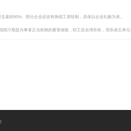
圭臬的80%。部分企业还设有病假工资轨制，具体以企业礼貌为准。
病假医疗期是办事者正当权柄的要害保险，职工应合理诈欺，用东谈主单
态