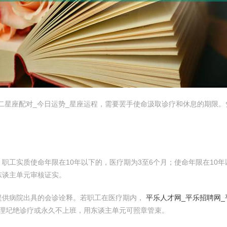
二星座配对_今日运势_星座运程，需要罢手使命汲取诊疗和休息的期限
职工实质使命年限在10年以下的，医疗期为3至6个月；使命年限在10年
东谈主单元审核证实。
提供病院出具的会诊诠释。若职工在医疗期内，
平乐人才网_平乐招聘网_
理圮绝诊疗或永久不上班，用东谈主单元可照章管束。