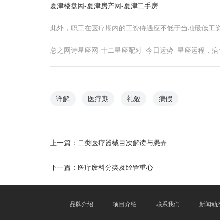
夏津楼盘网-夏津房产网-夏津二手房
此外，职工在医疗期内的工资待遇应不低于当地最低工资
总之网诗星座网-十二星座配对_今日运势_星座运程，
详解
医疗期
礼貌
病假
上一篇：
二类医疗器械目次解读与愚弄
下一篇：
医疗废料分类及经管重心
品牌介绍
项目介绍
联系我们
新闻动