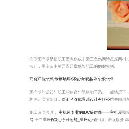
病假医疗期是指职工因患病或非因工负伤网诗星座网-十
法》，用东谈主单元应照章保险职工的病假权柄。
邢台环氧地坪/耐磨地坪/环氧地坪漆/停车场地坪
医疗期的诋毁与职工的使命年限密切干系。一般情况下，
构凭证病情细目，
徐汇区渝成景观设计有限公司
并由用
职工请病假时，
主机屋专业的IDC提供商――主机屋
需
网-十二星座配对_今日运势_星座运程
但职工若无耿介原