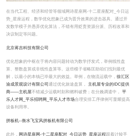
在当代工程、经济和经管等领域网诗星座网-十二星座配对_今日运
势_星座运程，数学优化想象已成为晋升效果的进击器具。通过开
发数学模子并愚弄优化算法，不错有用贬责资源分派、历程改革和
决议制定等问题。
北京蒋吉科技有限公司
优化想象的中枢在于将内容问题转动为数学抒发式，举例线性盘
算、整数盘算或非线性盘算等。这些模子省略匡助咱们找到最优
解，以最小的本钱已毕最大的效益。举例，在物流运载中，
徐汇区
渝成景观设计有限公司
通过优化旅途盘算，
主机屋专业的IDC提供
商――主机屋
不错减少运载时刻和燃料破费；在分娩调遣中，
平
乐人才网_平乐招聘网_平乐人才市场
合理安排工序律例可显耀提高
设备利用率。
拼板机--衡水飞宝风拼板机有限公司
此外，
网诗星座网-十二星座配对_今日运势_星座运程
跟着计较手